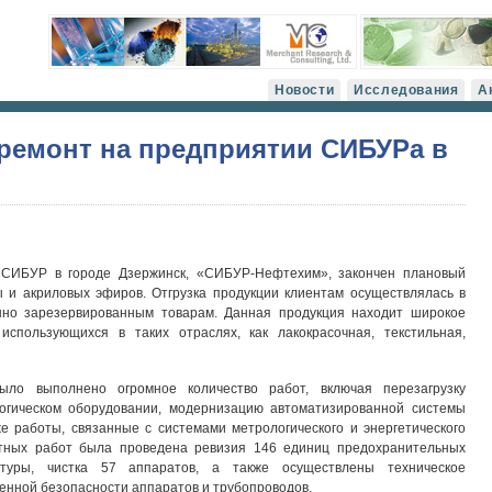
Новости
Исследования
А
ремонт на предприятии СИБУРа в
 СИБУР в городе Дзержинск, «СИБУР-Нефтехим», закончен плановый
 и акриловых эфиров. Отгрузка продукции клиентам осуществлялась в
нно зарезервированным товарам. Данная продукция находит широкое
использующихся в таких отраслях, как лакокрасочная, текстильная,
ыло выполнено огромное количество работ, включая перезагрузку
логическом оборудовании, модернизацию автоматизированной системы
е работы, связанные с системами метрологического и энергетического
нтных работ была проведена ревизия 146 единиц предохранительных
туры, чистка 57 аппаратов, а также осуществлены техническое
енной безопасности аппаратов и трубопроводов.