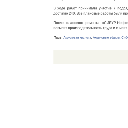
В ходе работ принимали участие 7 подряд
достигло 240. Все плановые работы были пр
После планового ремонта «СИБУР-Нефте
повысит производительность труда и снизит
Tags:
Акриловая кислота
,
Акриловые эфиры
,
Сиб