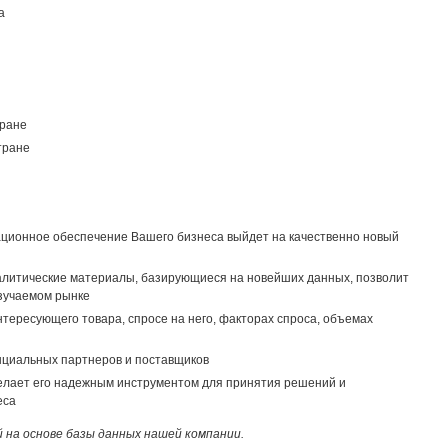
а
тране
тране
ционное обеспечение Вашего бизнеса выйдет на качественно новый
алитические материалы, базирующиеся на новейших данных, позволит
зучаемом рынке
тересующего товара, спросе на него, факторах спроса, объемах
енциальных партнеров и поставщиков
елает его надежным инструментом для принятия решений и
еса
й на основе базы данных нашей компании.