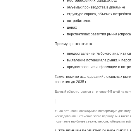
месторождениях, запасах руд
объемах производства в динамике
структуре спроса, объемах потреблен
потребителях
ценах
перспективах развития рынка (спроса
Преимущества отчета:
предоставление глубокого анализа с
выявление потенциала рынка и персп
предоставление информации о потр
Также, помимо исследований локальных рынк
развития до 2035 г.
Данный обзор готовится в течение 4-5 дней на ос
У нас есть вся необходимая информация для под
исследования. В течение этого периода мы также
получаете наиболее свежую версию обзора по той